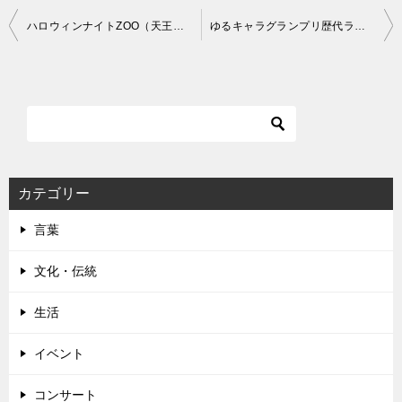
投
ハロウィンナイトZOO（天王寺動物園）の楽しみ方と注意点
ゆるキャラグランプリ歴代ランキング 最下位もあわせてご紹介します
稿
ナ
ビ
ゲ
ー
シ
カテゴリー
ョ
言葉
ン
文化・伝統
生活
イベント
コンサート