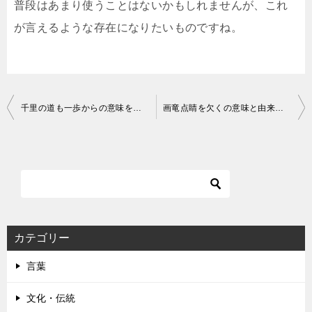
普段はあまり使うことはないかもしれませんが、これ
が言えるような存在になりたいものですね。
投
千里の道も一歩からの意味をわかりやすく説明しました！例文を用いて使い方もご紹介！
画竜点睛を欠くの意味と由来は？読み方にもご注意ください！
稿
ナ
ビ
ゲ
ー
シ
カテゴリー
ョ
言葉
ン
文化・伝統