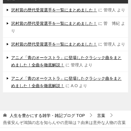
沢村賞の歴代受賞選手を一覧にまとめました！
に
管理人
より
沢村賞の歴代受賞選手を一覧にまとめました！
に
菅 博紀
よ
り
沢村賞の歴代受賞選手を一覧にまとめました！
に
管理人
より
アニメ「青のオーケストラ」に登場したクラシック曲をまと
めました！全曲を徹底解説！
に
管理人
より
アニメ「青のオーケストラ」に登場したクラシック曲をまと
めました！全曲を徹底解説！
に
A.O
より
人生を豊かにする雑学・雑記ブログ
TOP
言葉
燕雀安んぞ鴻鵠の志を知らんやの意味は？由来は意外な人物の言葉