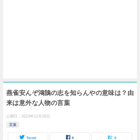
燕雀安んぞ鴻鵠の志を知らんやの意味は？由
来は意外な人物の言葉
公開日：
2023年12月30日
言葉
Tweet
0
0