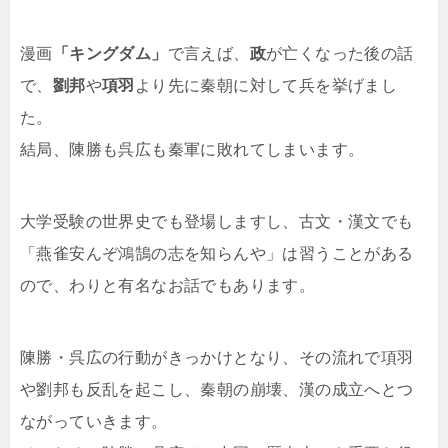
漫画
「キングダム」
で言えば、
政
が亡くなった後の話
で、
劉邦
や
項羽
より先に秦朝に対して兵を挙げまし
た。
結局、陳勝も呉広も秦軍に敗れてしまいます。
大学受験の世界史でも登場しますし、古文・漢文でも
「燕雀安んぞ鴻鵠の志を知らんや」は習うことがある
ので、わりと有名なお話でもあります。
陳勝・呉広の行動がきっかけとなり、その流れで項羽
や劉邦も反乱を起こし、秦朝の崩壊、漢の成立へとつ
ながっていきます。