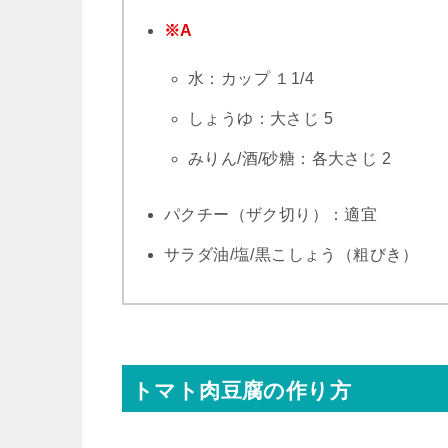
※A
水：カップ １1/4
しょうゆ：大さじ 5
みりん/酒/砂糖：各大さじ 2
パクチー（ザク切り）：適宜
サラダ油/塩/黒こしょう（粗びき）
トマト肉豆腐の作り方