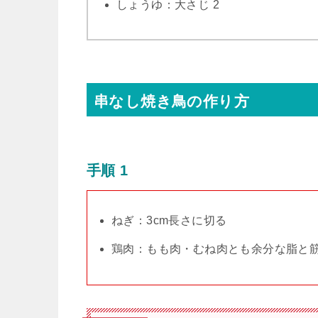
しょうゆ：大さじ 2
串なし焼き鳥の作り方
手順 1
ねぎ：3cm長さに切る
鶏肉：もも肉・むね肉とも余分な脂と筋