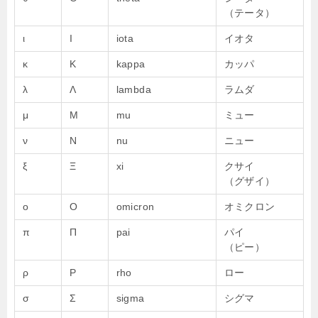
（テータ）
ι
Ι
iota
イオタ
κ
Κ
kappa
カッパ
λ
Λ
lambda
ラムダ
μ
Μ
mu
ミュー
ν
Ν
nu
ニュー
ξ
Ξ
xi
クサイ
（グザイ）
ο
Ο
omicron
オミクロン
π
Π
pai
パイ
（ピー）
ρ
Ρ
rho
ロー
σ
Σ
sigma
シグマ