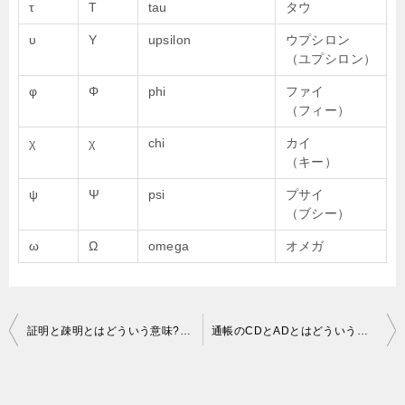
τ
Τ
tau
タウ
υ
Υ
upsilon
ウプシロン
（ユプシロン）
φ
Φ
phi
ファイ
（フィー）
χ
χ
chi
カイ
（キー）
ψ
Ψ
psi
プサイ
（ブシー）
ω
Ω
omega
オメガ
投
証明と疎明とはどういう意味?違いについて分かりやすく説明しました
通帳のCDとADとはどういう意味?分かりやすく説明しました
稿
ナ