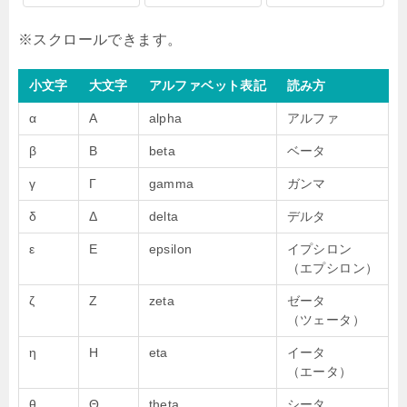
小文字
大文字
アルファベット表記
読み方
α
Α
alpha
アルファ
β
Β
beta
ベータ
γ
Γ
gamma
ガンマ
δ
Δ
delta
デルタ
ε
Ε
epsilon
イプシロン
（エプシロン）
ζ
Ζ
zeta
ゼータ
（ツェータ）
η
Η
eta
イータ
（エータ）
θ
Θ
theta
シータ