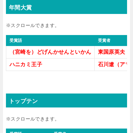
年間大賞
受賞語
受賞者
（宮崎を）どげんかせんといかん
東国原英夫（
ハニカミ王子
石川遼（アマ
トップテン