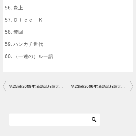
炎上
Ｄｉｃｅ－Ｋ
奪回
ハンカチ世代
（一連の）ルー語
投
第25回(2008年)新語流行語大賞の詳細情報をまとめました
第23回(2006年)新語流行語大賞の詳細情報をまとめました
稿
ナ
ビ
ゲ
ー