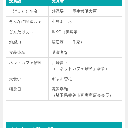
受賞語
受賞者
（消えた）年金
舛添要一（厚生労働大臣）
そんなの関係ねぇ
小島よしお
どんだけぇ～
IKKO（美容家）
鈍感力
渡辺淳一（作家）
食品偽装
受賞者なし
ネットカフェ難民
川崎昌平
（「ネットカフェ難民」著者）
大食い
ギャル曽根
猛暑日
瀧沢寧和
（埼玉県熊谷市直実商店会会長）