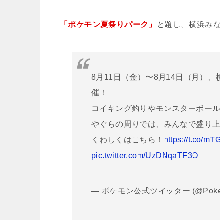
「ポケモン夏祭りパーク」
と題し、横浜み
8月11日（金）〜8月14日（月）
催！
コイキング釣りやモンスターボー
やぐらの周りでは、みんなで盛り
くわしくはこちら！
https://t.co/m
pic.twitter.com/UzDNqaTF3O
— ポケモン公式ツイッター (@Pokem