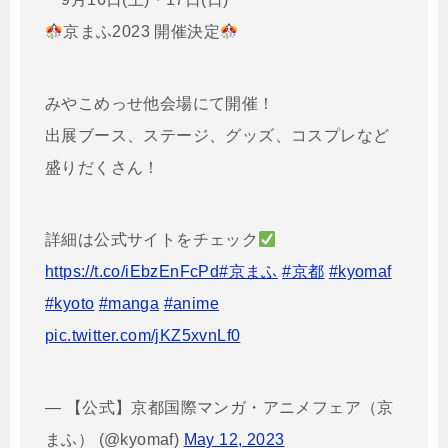
京まふ2023 開催決定
みやこめっせ他会場にて開催！
出展ブース、ステージ、グッズ、コスプレなど
盛りだくさん！
詳細は公式サイトをチェック
https://t.co/iEbzEnFcPd
#京まふ
#京都
#kyomaf
#kyoto
#manga
#anime
pic.twitter.com/jKZ5xvnLf0
— 【公式】京都国際マンガ・アニメフェア（京
まふ） (@kyomaf)
May 12, 2023