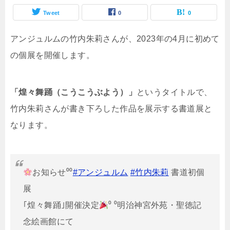
Tweet
0
0
アンジュルムの竹内朱莉さんが、2023年の4月に初めて
の個展を開催します。
「煌々舞踊（こうこうぶよう）」
というタイトルで、
竹内朱莉さんが書き下ろした作品を展示する書道展と
なります。
お知らせ⁰⁰
#アンジュルム
#竹内朱莉
書道初個
展
｢煌々舞踊｣開催決定
⁰ ⁰明治神宮外苑・聖徳記
念絵画館にて