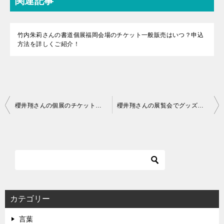
関連記事
竹内朱莉さんの書道個展福岡会場のチケット一般販売はいつ？申込
方法を詳しくご紹介！
投
櫻井翔さんの個展のチケットの取り方は？会場と日程はどうなっている？
櫻井翔さんの展覧会でグッズだけ買える？会場以外での購入方法は？
稿
ナ
ビ
ゲ
ー
シ
カテゴリー
ョ
言葉