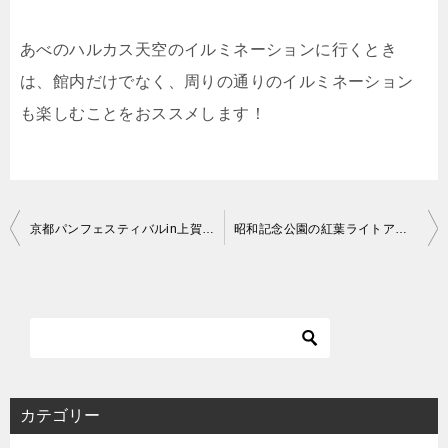
あべのハルカス天空のイルミネーションに行くとき
は、館内だけでなく、周りの通りのイルミネーション
も楽しむことをおススメします！
投
京都パンフェスティバルin上賀茂神社2022の交通アクセスは？混雑状況についてもまとめました
昭和記念公園の紅葉ライトアップの期間はいつからいつまで？チケットはどうやって買うの？
稿
ナ
ビ
ゲ
ー
シ
カテゴリー