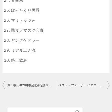
変異株
ぼったくり男爵
マリトッツォ
黙食／マスク会食
ヤングケアラー
リアル二刀流
路上飲み
投
第37回(2020年)新語流行語大賞の詳細情報をまとめました
ベスト・ファーザー イエローリボン賞の歴代受賞者をまとめました
稿
ナ
ビ