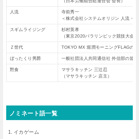
（日本労働組合総連合会 会長）
人流
寺前秀一
＜株式会社システムオリジン 人流・
スギムライジング
杉村英孝
（東京2020パラリンピック競技大会 ボ
Ｚ世代
TOKYO MX 堀潤モーニングFLAGの
ぼったくり男爵
一般社団法人共同通信社 外信部の皆さ
黙食
マサラキッチン 三辻忍
（マサラキッチン 店主）
ノミネート語一覧
イカゲーム