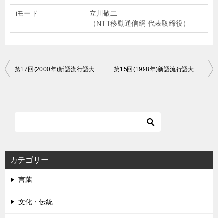
iモード
立川敬二
（NTT移動通信網 代表取締役）
投
第17回(2000年)新語流行語大賞の詳細情報をまとめました
第15回(1998年)新語流行語大賞の詳細情報をまとめました
稿
ナ
ビ
ゲ
ー
シ
カテゴリー
ョ
言葉
ン
文化・伝統