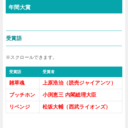
年間大賞
受賞語
受賞語
受賞者
雑草魂
上原浩治（読売ジャイアンツ）
ブッチホン
小渕恵三 内閣総理大臣
リベンジ
松坂大輔（西武ライオンズ）