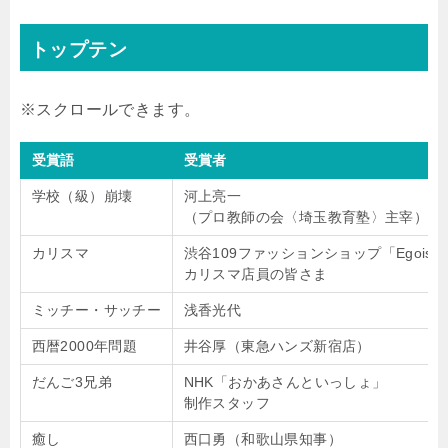
トップテン
受賞語
受賞者
学校（級）崩壊
河上亮一
（プロ教師の会〈埼玉教育塾〉主宰）
カリスマ
渋谷109ファッションショップ「Egoist
カリスマ店員の皆さま
ミッチー・サッチー
浅香光代
西暦2000年問題
井谷厚（東急ハンズ新宿店）
だんご3兄弟
NHK「おかあさんといっしょ」
制作スタッフ
癒し
西口勇（和歌山県知事）