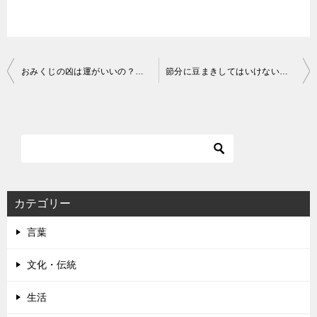
投
おみくじの凶は運がいいの？その意味と適切な行動について詳しく説明しました！
節分に豆まきしてはいけない苗字があるって本当？その理由と由来について詳しく説明しました！
稿
ナ
ビ
ゲ
ー
シ
カテゴリー
ョ
言葉
ン
文化・伝統
生活